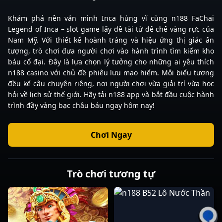
Khám phá nền văn minh Inca hùng vĩ cùng n188 FaChai
Legend of Inca – slot game lấy đề tài từ đế chế vàng rực của
Nam Mỹ. Với thiết kế hoành tráng và hiệu ứng thị giác ấn
tượng, trò chơi đưa người chơi vào hành trình tìm kiếm kho
báu cổ đại. Đây là lựa chọn lý tưởng cho những ai yêu thích
n188 casino với chủ đề phiêu lưu mạo hiểm. Mỗi biểu tượng
đều kể câu chuyện riêng, nơi người chơi vừa giải trí vừa học
hỏi về lịch sử thế giới. Hãy tải n188 app và bắt đầu cuộc hành
trình đầy vàng bạc châu báu ngay hôm nay!
Chơi Ngay
Trò chơi tương tự