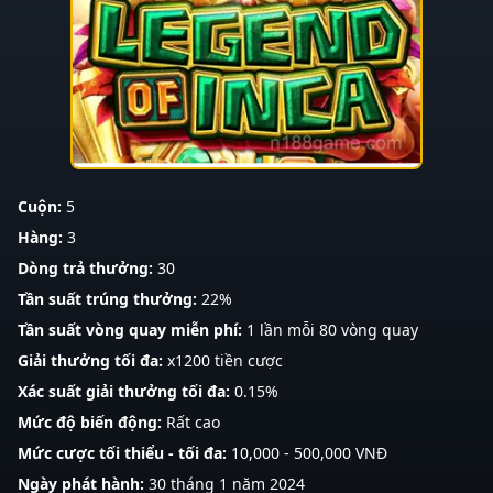
Cuộn:
5
Hàng:
3
Dòng trả thưởng:
30
Tần suất trúng thưởng:
22%
Tần suất vòng quay miễn phí:
1 lần mỗi 80 vòng quay
Giải thưởng tối đa:
x1200 tiền cược
Xác suất giải thưởng tối đa:
0.15%
Mức độ biến động:
Rất cao
Mức cược tối thiểu - tối đa:
10,000 - 500,000 VNĐ
Ngày phát hành:
30 tháng 1 năm 2024